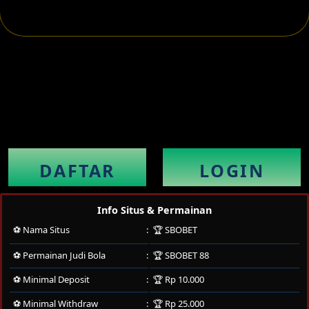
DAFTAR
LOGIN
Info Situs & Permainan
⚽ Nama Situs
🏆 SBOBET
⚽ Permainan Judi Bola
🏆 SBOBET 88
⚽ Minimal Deposit
🏆 Rp 10.000
⚽ Minimal Withdraw
🏆 Rp 25.000